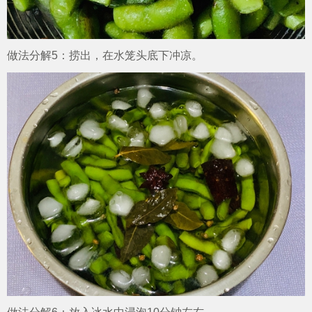
做法分解5：捞出，在水笼头底下冲凉。