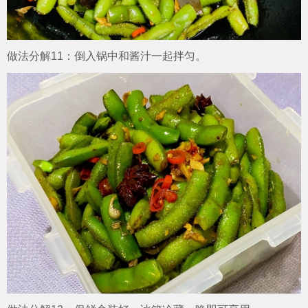
做法分解11：倒入锅中和酱汁一起拌匀。