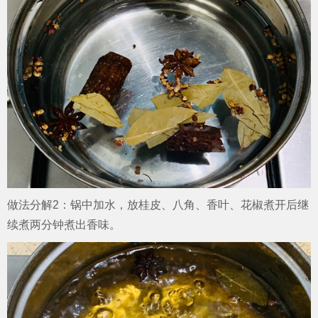
做法分解2：锅中加水，放桂皮、八角、香叶、花椒煮开后继
续煮两分钟煮出香味。