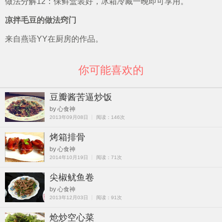
做法分解12：保鲜盒装好，冰箱冷藏一晚即可享用。
凉拌毛豆的做法窍门
来自燕语YY在厨房的作品。
你可能喜欢的
豆瓣酱苦逼炒饭
by 心食神
2013年09月08日 ┊ 阅读：146次
烤箱排骨
by 心食神
2014年10月19日 ┊ 阅读：71次
尖椒鱿鱼卷
by 心食神
2013年12月03日 ┊ 阅读：91次
炝炒空心菜