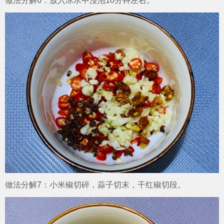
做法分解6：放入冰水中浸泡10分钟左右。
做法分解7：小米椒切碎，蒜子切末，干红椒切段。