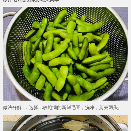
做法分解1：选择比较饱满的新鲜毛豆，洗净，剪去两头。