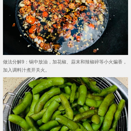
做法分解9：锅中放油，加花椒、蒜末和辣椒碎等小火煸香，
加入调料汁煮开关火。