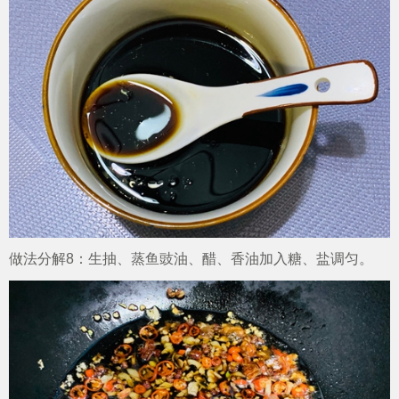
做法分解8：生抽、蒸鱼豉油、醋、香油加入糖、盐调匀。