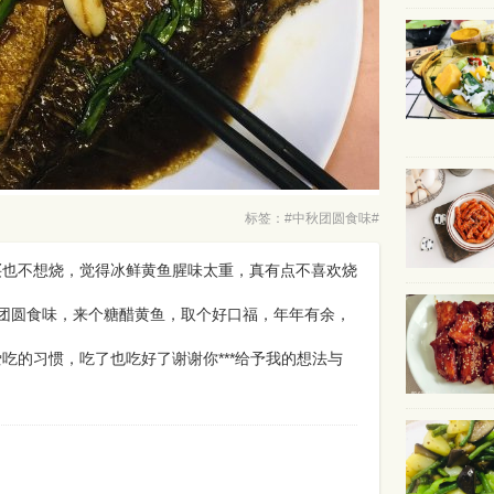
标签：#中秋团圆食味#
买也不想烧，觉得冰鲜黄鱼腥味太重，真有点不喜欢烧
团圆食味，来个糖醋黄鱼，取个好口福，年年有余，
吃的习惯，吃了也吃好了谢谢你***给予我的想法与