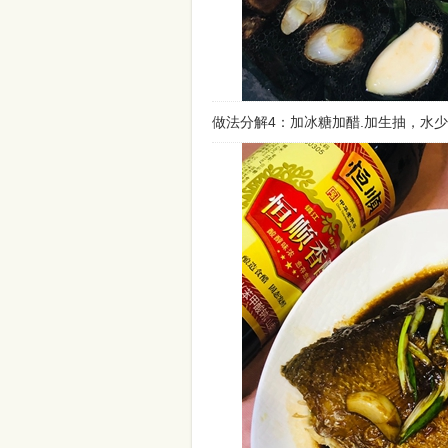
做法分解4：加冰糖加醋.加生抽，水