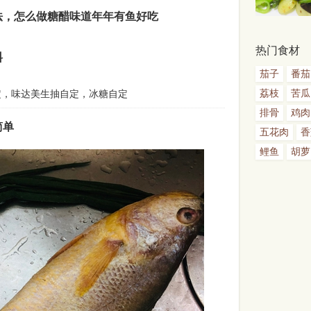
法，怎么做糖醋味道年年有鱼好吃
热门食材
料
茄子
番茄
荔枝
苦瓜
定，味达美生抽自定，冰糖自定
排骨
鸡肉
简单
五花肉
香
鲤鱼
胡萝