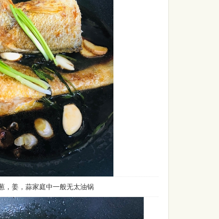
葱，姜，蒜家庭中一般无太油锅