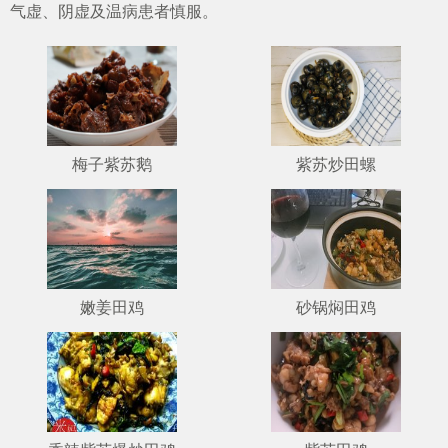
气虚、阴虚及温病患者慎服。
梅子紫苏鹅
紫苏炒田螺
嫩姜田鸡
砂锅焖田鸡