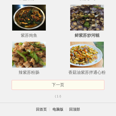
紫苏炖鱼
鲜紫苏炒河蚬
辣紫苏粉肠
香菇油紫苏拌通心粉
下一页
( 1 /)
回首页
┊
电脑版
┊
回顶部