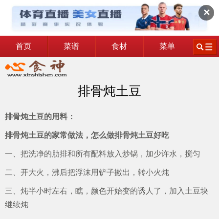
✕
首页
菜谱
食材
菜单
排骨炖土豆
排骨炖土豆的用料：
排骨炖土豆的家常做法，怎么做排骨炖土豆好吃
一、把洗净的肋排和所有配料放入炒锅，加少许水，搅匀
二、开大火，沸后把浮沫用铲子撇出，转小火炖
三、炖半小时左右，瞧，颜色开始变的诱人了，加入土豆块
继续炖