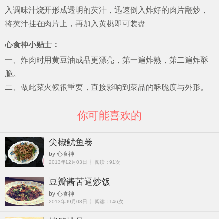
入调味汁烧开形成透明的芡汁，迅速倒入炸好的肉片翻炒，
将芡汁挂在肉片上，再加入黄桃即可装盘
心食神小贴士：
一、炸肉时用黄豆油成品更漂亮，第一遍炸熟，第二遍炸酥
脆。
二、做此菜火候很重要，直接影响到菜品的酥脆度与外形。
你可能喜欢的
尖椒鱿鱼卷
by 心食神
2013年12月03日 ┊ 阅读：91次
豆瓣酱苦逼炒饭
by 心食神
2013年09月08日 ┊ 阅读：146次