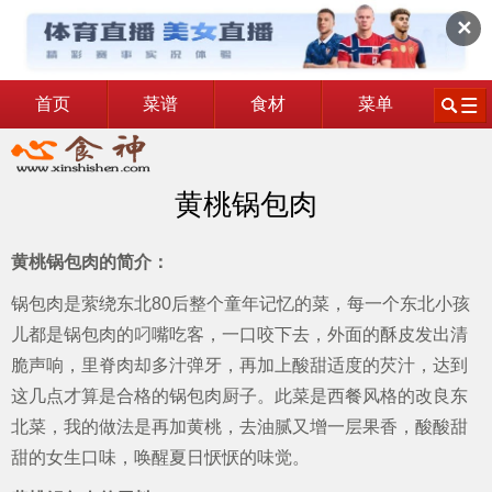
✕
首页
菜谱
食材
菜单
黄桃锅包肉
黄桃锅包肉的简介：
锅包肉是萦绕东北80后整个童年记忆的菜，每一个东北小孩
儿都是锅包肉的叼嘴吃客，一口咬下去，外面的酥皮发出清
脆声响，里脊肉却多汁弹牙，再加上酸甜适度的芡汁，达到
这几点才算是合格的锅包肉厨子。此菜是西餐风格的改良东
北菜，我的做法是再加黄桃，去油腻又增一层果香，酸酸甜
甜的女生口味，唤醒夏日恹恹的味觉。