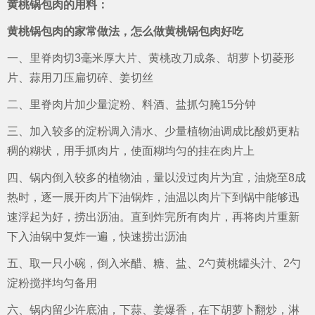
黄桃锅包肉的用料：
黄桃锅包肉的家常做法，怎么做黄桃锅包肉好吃
一、里脊肉切3毫米厚大片、黄桃改刀成条、胡萝卜切菱形
片、蒜用刀压扁切碎、姜切丝
二、里脊肉片加少量淀粉、料酒、盐抓匀腌15分钟
三、加入较多的淀粉调入清水、少量植物油调成比酸奶更粘
稠的糊状，用手抓肉片，使面糊均匀的挂在肉片上
四、锅内倒入较多的植物油，量以没过肉片为宜，油烧至8成
热时，逐一展开肉片下油锅炸，油温以肉片下到锅中能够迅
速浮起为好，捞出沥油。直到炸完所有肉片，再将肉片重新
下入油锅中复炸一遍，快速捞出沥油
五、取一只小碗，倒入米醋、糖、盐、2勺黄桃罐头汁、2勺
淀粉搅拌均匀备用
六、锅内留少许底油，下蒜、姜爆香，在下胡萝卜翻炒，淋