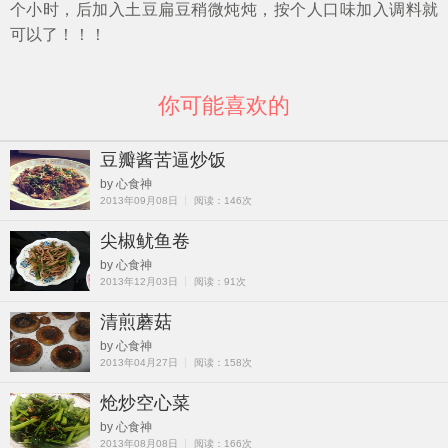
个小时，后加入土豆扁豆稍微炖炖，按个人口味加入调料就
可以了！！！
你可能喜欢的
豆瓣酱苦逼炒饭
by 心食神
2013年09月08日 ┊ 阅读：146次
尖椒鱿鱼卷
by 心食神
2013年12月03日 ┊ 阅读：91次
清煎蘑菇
by 心食神
2013年04月27日 ┊ 阅读：158次
炝炒空心菜
by 心食神
2013年08月08日 ┊ 阅读：166次