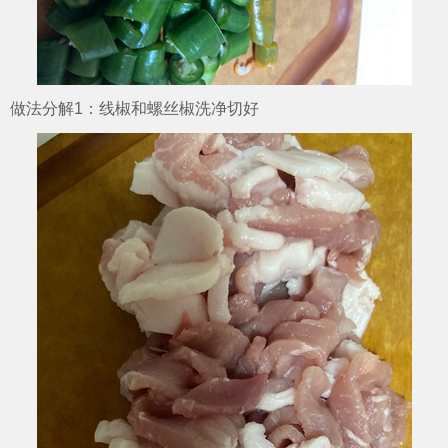
做法分解1：线椒和螺丝椒洗净切好