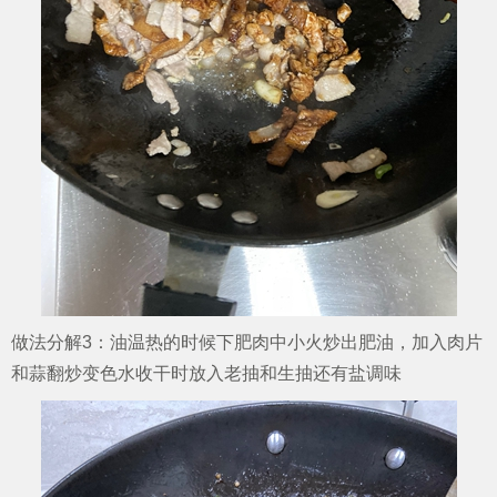
做法分解3：油温热的时候下肥肉中小火炒出肥油，加入肉片
和蒜翻炒变色水收干时放入老抽和生抽还有盐调味