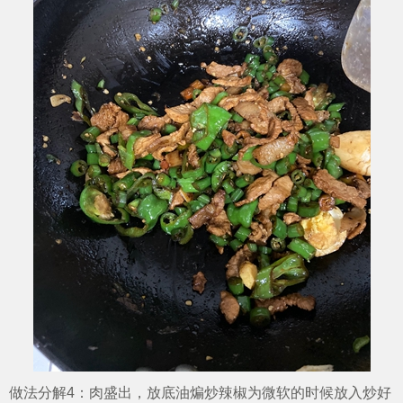
做法分解4：肉盛出，放底油煸炒辣椒为微软的时候放入炒好