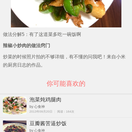
做法分解5：有了这道菜多吃一碗饭啊
辣椒小炒肉的做法窍门
炒菜的时候照片拍的不够详细，有不懂的问我吧！来自小米
的厨房日志的作品。
你可能喜欢的
泡菜炖鸡腿肉
by 心食神
2013年09月20日 ┊ 阅读：164次
豆瓣酱苦逼炒饭
by 心食神