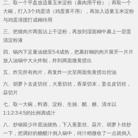
二、取一个平盘放适量玉米淀粉（裹肉用干粉）；再取一个
大碗，打入3个鸡蛋清（鸡蛋黄不用），再加入适量玉米淀粉
与鸡蛋清搅打成糊待用
三、把猪肉片两面沾上干淀粉，再放到湿面糊中裹上一层蛋
清淀粉液
四、锅内下足量油烧至5-6成热，把裹好糊的肉片展开一片片
放入油锅中大火炸制，炸到两面微黄捞出
五、炸完所有肉片，再复炸一次至两面焦黄捞出控油
六、胡萝卜去皮切丝，大葱切丝，香菜切末，姜去皮切丝，
蒜切片
七、取一大碗，料酒、淀粉、生抽、醋、糖、清水以
1:1:2:3:4:5的比例调成汁
八、炒锅留少许底油烧热，下入葱姜丝、蒜片、胡萝卜丝炒
一下，把调好的糖醋汁倒入锅中，待汁稍微收了一点就倒入