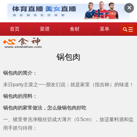
✕
首页
菜谱
食材
菜单
锅包肉
锅包肉的简介：
末日party主菜之一~朋友们说：就是家里（指吉林）的味道！
锅包肉的用料：
锅包肉的家常做法，怎么做锅包肉好吃
一、猪里脊洗净顺丝切成大薄片（0.5cm），放适量料酒和盐
用手抓匀待用；