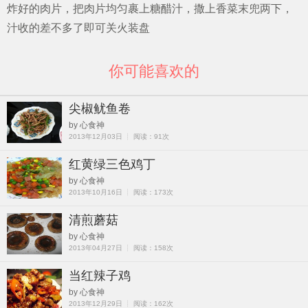
炸好的肉片，把肉片均匀裹上糖醋汁，撒上香菜末兜两下，
汁收的差不多了即可关火装盘
你可能喜欢的
尖椒鱿鱼卷
by 心食神
2013年12月03日 ┊ 阅读：91次
红黄绿三色鸡丁
by 心食神
2013年10月16日 ┊ 阅读：173次
清煎蘑菇
by 心食神
2013年04月27日 ┊ 阅读：158次
当红辣子鸡
by 心食神
2013年12月29日 ┊ 阅读：162次