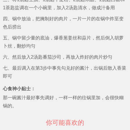
1茶匙盐调在一个小碗里，加入2汤匙清水，做成汁备用
四、锅中放油，把腌制好的肉片，一片一片的在锅中炸至变
色后捞出
五、锅中留少量的底油，爆香葱姜丝和蒜片，然后倒入胡萝
卜丝，翻炒均匀
六、然后放入2汤匙番茄沙司，再放入炸好的肉片炒匀
七、最后调入在第3步中事先勾兑好的酱汁，出锅后散入香菜
即可
心食神小贴士：
那一碗酱汁最好事先调好，一样一样的往锅里加，会很快糊
锅的。
你可能喜欢的