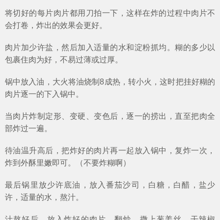
将切好的每片肉片都用刀拍一下，这样在炸的过程中肉片不
会打卷，炸出的效果会更好。
肉片加少许盐，然后加入适量的水和淀粉抓均。糊的多少以
包裹住肉为好，不易过薄或过厚。
锅中放入油，大火将油烧制8成热，转小火，这时把挂好糊的
肉片逐一的下入锅中。
当肉片炸制定形、变硬、变色后，逐一的捞出，直至把肉全
部炸过一遍。
待油温升高后，把炸好的肉片再一起放入锅中，复炸一次，
炸到外酥里嫩即可。（不要炸糊啊）
最后锅里放少许底油，放入番茄沙司，白糖，白醋，盐少
许，适量的水，熬汁。
汁熬好后，放入炸好的肉片，翻炒，撒上葱姜丝，干辣椒