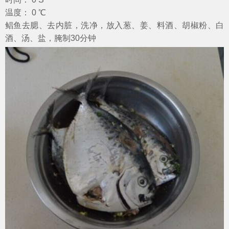
温度： 0 ℃
鲳鱼去腮、去内脏，洗净，放入葱、姜、料酒、胡椒粉、白
酒、汤、盐，腌制30分钟