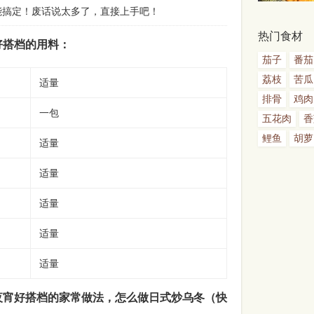
就能搞定！废话说太多了，直接上手吧！
热门食材
好搭档的用料：
茄子
番茄
荔枝
苦瓜
适量
排骨
鸡肉
一包
五花肉
香
鲤鱼
胡萝
适量
适量
适量
适量
适量
夜宵好搭档的家常做法，怎么做日式炒乌冬（快