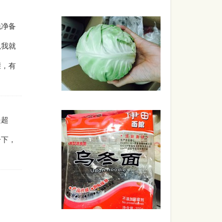
洗净备
以我就
骤，有
是超
一下，