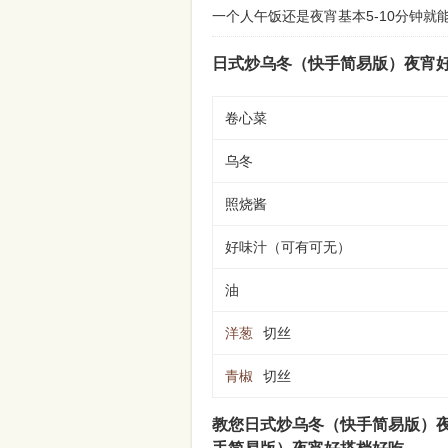
一个人午饭还是夜宵基本5-10分钟
日式炒乌冬（快手简易版）夜宵
卷心菜
乌冬
照烧酱
好味汁（可有可无）
油
洋葱
切丝
青椒
切丝
教您日式炒乌冬（快手简易版）