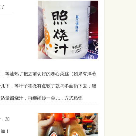
放了
油，等油热了把之前切好的卷心菜丝（如果有洋葱
炒几下，等叶子稍微有点软了就乌冬面扔下去，继
入适量照烧汁，再继续炒一会儿，方式粘锅
汁，加
不加！