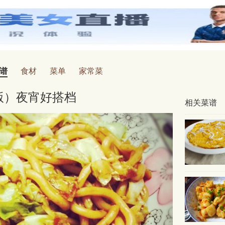
谱
食材
菜单
家常菜
版）夜宵好搭档
相关菜谱